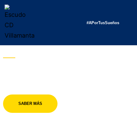
Villamanta
#APorTusSueños
Villamanta cuenta con uno de los mejores equipos femeninos de Madrid.
Anímate a conocernos.
¡No cambies tu sueño, cambia el mundo!
CD Villamanta
SABER MÁS
CONTACTAR